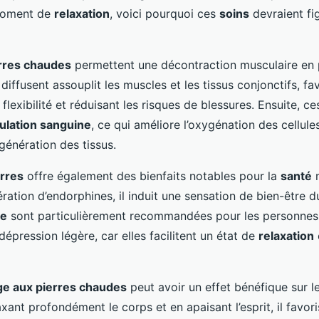
 moment de
relaxation
, voici pourquoi ces
soins
devraient fi
rres chaudes
permettent une décontraction musculaire en 
 diffusent assouplit les muscles et les tissus conjonctifs, fav
flexibilité et réduisant les risques de blessures. Ensuite, c
culation sanguine
, ce qui améliore l’oxygénation des cellule
génération des tissus.
rres
offre également des bienfaits notables pour la
santé
m
bération d’endorphines, il induit une sensation de bien-être d
ge
sont particulièrement recommandées pour les personnes 
dépression légère, car elles facilitent un état de
relaxation
e aux pierres chaudes
peut avoir un effet bénéfique sur l
xant profondément le corps et en apaisant l’esprit, il favor