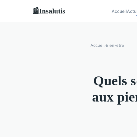
Insalutis
📰
Accueil
Actu
Accueil
›
Bien-être
Quels s
aux pie