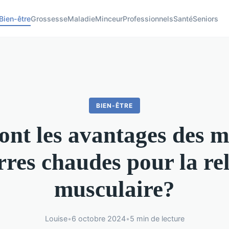
Bien-être
Grossesse
Maladie
Minceur
Professionnels
Santé
Seniors
BIEN-ÊTRE
ont les avantages des 
rres chaudes pour la re
musculaire?
Louise
•
6 octobre 2024
•
5 min de lecture