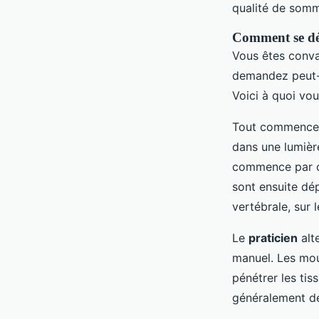
qualité de somm
Comment se dér
Vous êtes conv
demandez peut-
Voici à quoi vo
Tout commence 
dans une lumièr
commence par c
sont ensuite dé
vertébrale, sur 
Le
praticien
alte
manuel. Les mou
pénétrer les tis
généralement 