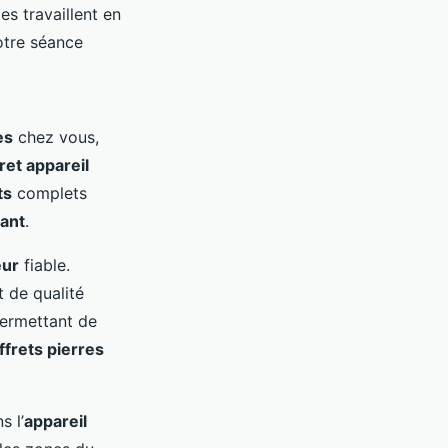
es travaillent en
votre séance
es
chez vous,
ret appareil
ts
complets
fant
.
eur
fiable.
 de qualité
permettant de
ffrets pierres
s l’
appareil