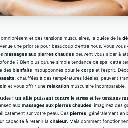
s omniprésent et des tensions musculaires, la quête de la
dé
evenue une priorité pour beaucoup d’entre nous. Vous vou
es
massages aux pierres chaudes
peuvent vous aider à att
rofonde ? Bien plus qu’une simple tendance de spa, cette t
le des
bienfaits
insoupçonnés pour le
corps
et l’esprit. D
basalte
, chauffées à des températures idéales, peuvent tra
oin
et vous offrir une
relaxation
musculaire incomparable.
udes : un allié puissant contre le stress et les tensions m
ensez aux
massages aux pierres chaudes
, imaginez des ga
élicatement sur votre peau. Ces
pierres
, généralement en
r capacité à retenir la
chaleur
. Mais comment fonctionnen