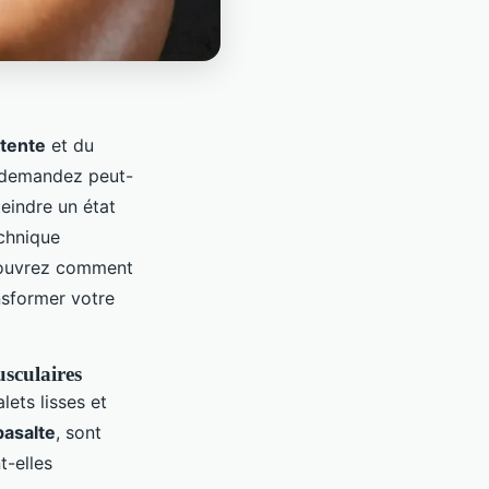
tente
et du
s demandez peut-
eindre un état
echnique
écouvrez comment
nsformer votre
usculaires
lets lisses et
basalte
, sont
t-elles