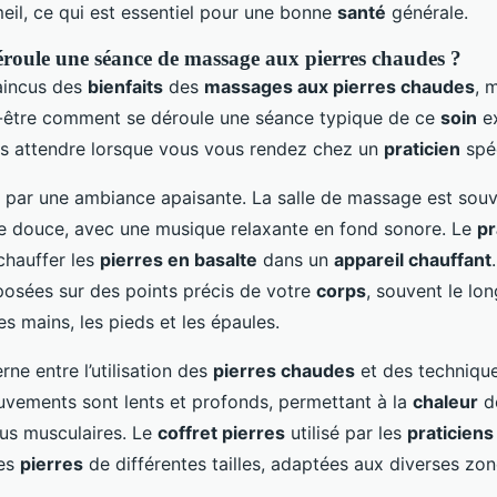
eil, ce qui est essentiel pour une bonne
santé
générale.
oule une séance de massage aux pierres chaudes ?
aincus des
bienfaits
des
massages aux pierres chaudes
, 
être comment se déroule une séance typique de ce
soin
ex
us attendre lorsque vous vous rendez chez un
praticien
spéc
par une ambiance apaisante. La salle de massage est sou
e douce, avec une musique relaxante en fond sonore. Le
pr
hauffer les
pierres en basalte
dans un
appareil chauffant
posées sur des points précis de votre
corps
, souvent le lo
les mains, les pieds et les épaules.
rne entre l’utilisation des
pierres chaudes
et des techniqu
vements sont lents et profonds, permettant à la
chaleur
d
sus musculaires. Le
coffret pierres
utilisé par les
praticiens
des
pierres
de différentes tailles, adaptées aux diverses zo