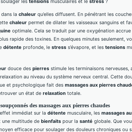
 soulager les
tensions
musculaires et le
stress
?
e dans la
chaleur
qu’elles diffusent. En pénétrant les couches
cette
chaleur
permet de dilater les vaisseaux sanguins et fa
guine
optimale. Cela se traduit par une oxygénation accrue 
 plus rapide des toxines. En quelques minutes seulement, v
de
détente
profonde, le
stress
s’évapore, et les
tensions
mu
eur
douce des
pierres
stimule les terminaisons nerveuses, a
relaxation au niveau du système nerveux central. Cette dou
que et psychologique fait des
massages aux pierres chaud
etrouver un état de
relaxation
totale.
insoupçonnés des massages aux pierres chaudes
 effet immédiat sur la
détente
musculaire, les
massages aux
t une multitude de
bienfaits
pour la
santé
globale. Que vou
moyen efficace pour soulager des douleurs chroniques ou 