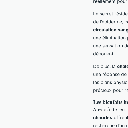
réellement pour
Le secret résid
de l’épiderme, 
circulation san
une élimination
une sensation 
dénouent.
De plus, la
chal
une réponse de 
les plans physi
précieux pour r
Les bienfaits 
Au-delà de leur
chaudes
offren
recherche d’un 