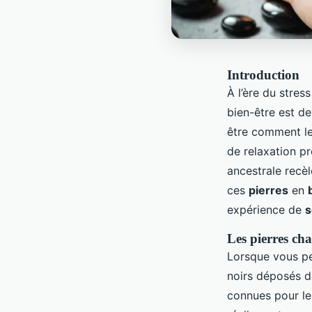
Introduction
À l’ère du stres
bien-être est d
être comment l
de relaxation p
ancestrale recè
ces
pierres
en
expérience de
s
Les pierres cha
Lorsque vous p
noirs déposés d
connues pour leu