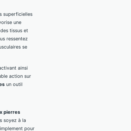
 superficielles
vorise une
des tissus et
ous ressentez
sculaires se
ctivant ainsi
ble action sur
es
un outil
 pierres
s soyez à la
simplement pour