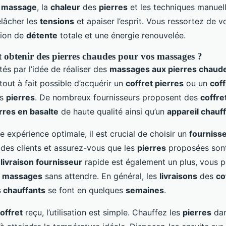
u
massage
, la
chaleur
des
pierres
et les techniques manuell
elâcher les
tensions
et apaiser l’esprit. Vous ressortez de 
tion de
détente
totale et une énergie renouvelée.
obtenir des pierres chaudes pour vos massages ?
tés par l’idée de réaliser des
massages aux pierres chaud
 tout à fait possible d’acquérir un
coffret pierres
ou un
coff
es
pierres
. De nombreux fournisseurs proposent des
coffre
rres en basalte
de haute qualité ainsi qu’un
appareil chauf
e expérience optimale, il est crucial de choisir un
fourniss
s des clients et assurez-vous que les
pierres
proposées sont
e
livraison fournisseur
rapide est également un plus, vous 
s
massages
sans attendre. En général, les
livraisons
des
co
s chauffants
se font en quelques
semaines
.
offret
reçu, l’utilisation est simple. Chauffez les
pierres
dan