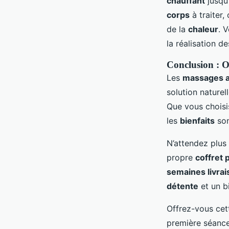
chauffant
jusqu’
corps
à traiter,
de la
chaleur
. 
la réalisation d
Conclusion : O
Les
massages a
solution naturel
Que vous choisi
les
bienfaits
son
N’attendez plus
propre
coffret 
semaines livrai
détente
et un b
Offrez-vous cet
première séance