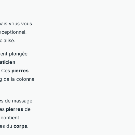
mais vous vous
ceptionnel.
ialisé.
vent plongée
aticien
. Ces
pierres
ng de la colonne
es de massage
es
pierres
de
contient
nes du
corps
.