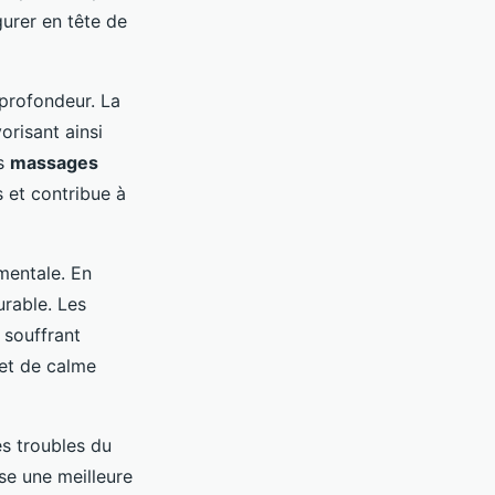
gurer en tête de
profondeur. La
orisant ainsi
es
massages
s et contribue à
entale. En
urable. Les
souffrant
et de calme
es troubles du
ise une meilleure