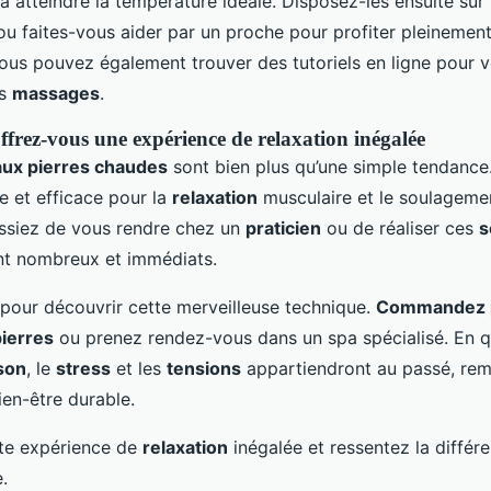
à atteindre la température idéale. Disposez-les ensuite sur
 ou faites-vous aider par un proche pour profiter pleinemen
Vous pouvez également trouver des tutoriels en ligne pour 
es
massages
.
ffrez-vous une expérience de relaxation inégalée
ux pierres chaudes
sont bien plus qu’une simple tendance. 
le et efficace pour la
relaxation
musculaire et le soulagem
ssiez de vous rendre chez un
praticien
ou de réaliser ces
s
t nombreux et immédiats.
 pour découvrir cette merveilleuse technique.
Commandez 
pierres
ou prenez rendez-vous dans un spa spécialisé. En 
son
, le
stress
et les
tensions
appartiendront au passé, rem
ien-être durable.
te expérience de
relaxation
inégalée et ressentez la différ
.