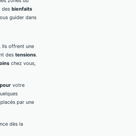
 les zones du
t des
bienfaits
vous guider dans
Ils offrent une
ent des
tensions
.
oins
chez vous,
pour
votre
quelques
placés par une
ence dès la