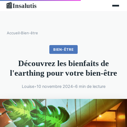
Insalutis
📰
Accueil
›
Bien-être
BIEN-ÊTRE
Découvrez les bienfaits de
l'earthing pour votre bien-être
Louise
•
10 novembre 2024
•
6 min de lecture